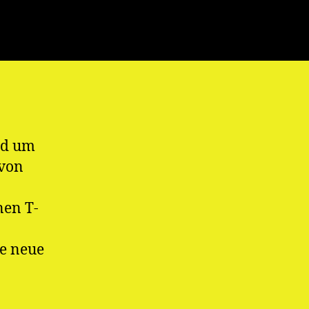
nd um
 von
nen T-
e neue