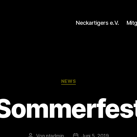
Neckartigers e.V.
Mit
Kategorien
NEWS
Sommerfes
Von
ntadmin
Juni 5, 2019
Beitragsautor
Veröffentlichungsdatum