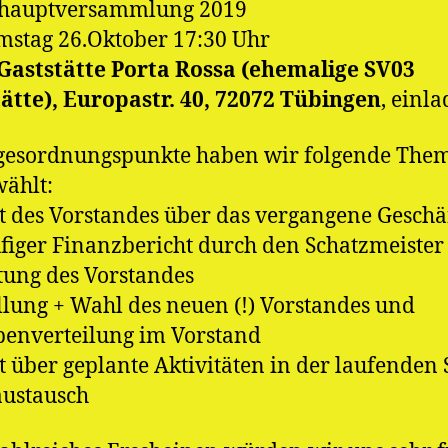
shauptversammlung 2019
stag 26.Oktober 17:30 Uhr
Gaststätte Porta Rossa (ehemalige SV03
ätte), Europastr. 40, 72072 Tübingen
, einla
agesordnungspunkte haben wir folgende The
ählt:
t des Vorstandes über das vergangene Geschä
figer Finanzbericht durch den Schatzmeister
tung des Vorstandes
llung + Wahl des neuen (!) Vorstandes und
enverteilung im Vorstand
t über geplante Aktivitäten in der laufenden 
austausch