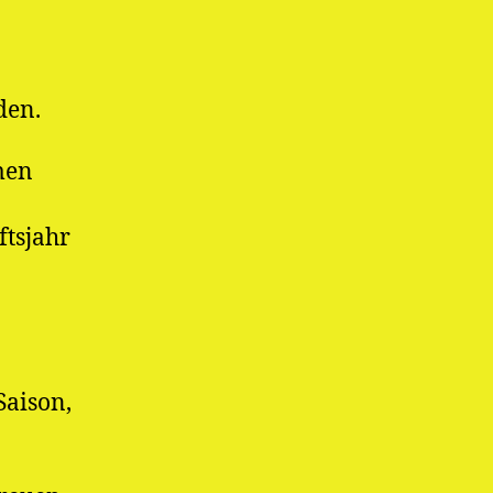
den.
men
ftsjahr
Saison,