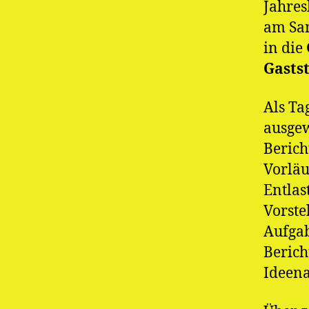
Jahre
am Sam
in die
Gastst
Als T
ausgew
Berich
Vorläu
Entlas
Vorste
Aufgab
Berich
Ideen