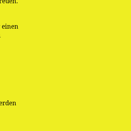
reuen.
r einen
u
werden