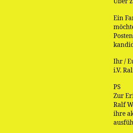
Über z
Ein Fa
möchte
Posten
kandid
Ihr / 
i.V. R
PS
Zur Er
Ralf W
ihre a
ausfüh