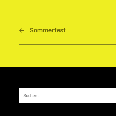
←
Sommerfest
Suchen
nach: