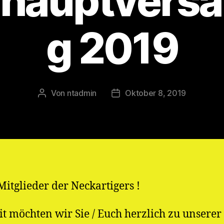
shauptvers
g 2019
Von
ntadmin
Oktober 8, 2019
Beitragsautor
Veröffentlichungsdatum
Mitglieder der Neckartigers !
t möchten wir Sie / Euch herzlich zu unserer