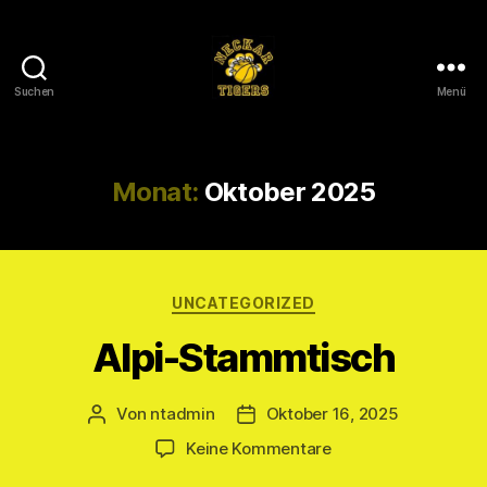
Suchen
Menü
Neckar
Tigers
e.V.
Monat:
Oktober 2025
Kategorien
UNCATEGORIZED
Alpi-Stammtisch
Von
ntadmin
Oktober 16, 2025
Beitragsautor
Veröffentlichungsdatum
zu
Keine Kommentare
Alpi-