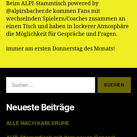
Beim ALPI-Stammtisch powered by
@alpirsbacher.de kommen Fans mit
wechselnden Spielern/Coaches zusammen an
einen Tisch und haben in lockerer Atmosphäre
die Möglichkeit für Gespräche und Fragen.
immer am ersten Donnerstag des Monats!
Suchen
nach:
Neueste Beiträge
ALLE NACH KARLSRUHE