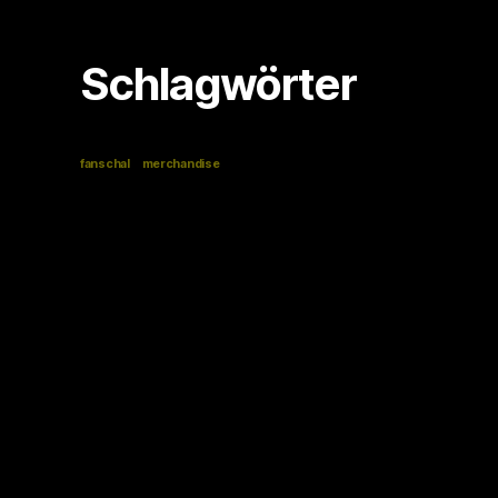
Schlagwörter
fanschal
merchandise