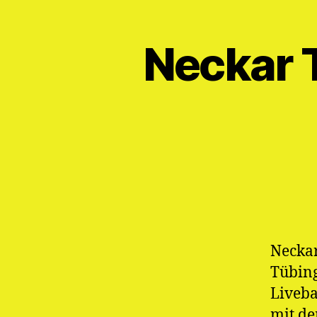
Neckar 
Neckar
Tübing
Liveba
mit de