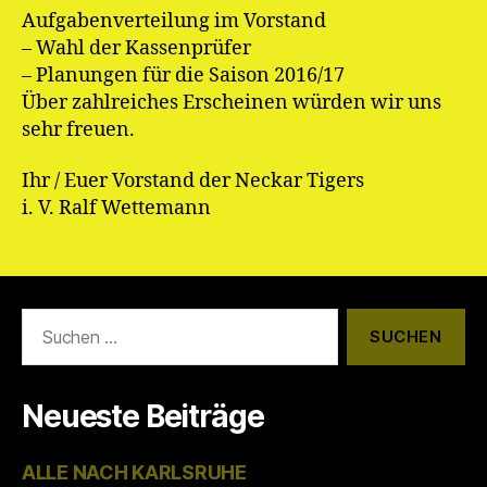
Aufgabenverteilung im Vorstand
– Wahl der Kassenprüfer
– Planungen für die Saison 2016/17
Über zahlreiches Erscheinen würden wir uns
sehr freuen.
Ihr / Euer Vorstand der Neckar Tigers
i. V. Ralf Wettemann
Suchen
nach:
Neueste Beiträge
ALLE NACH KARLSRUHE