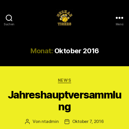
Suchen
Menü
Neckar
Tigers
e.V.
Monat:
Oktober 2016
Kategorien
NEWS
Jahreshauptversammlu
ng
Von
ntadmin
Oktober 7, 2016
Beitragsautor
Veröffentlichungsdatum