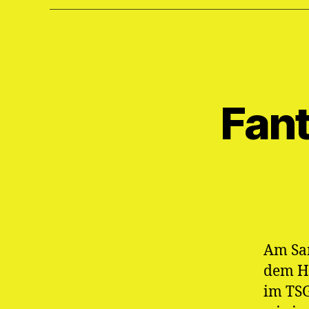
Fant
Am Sam
dem H
im TSG