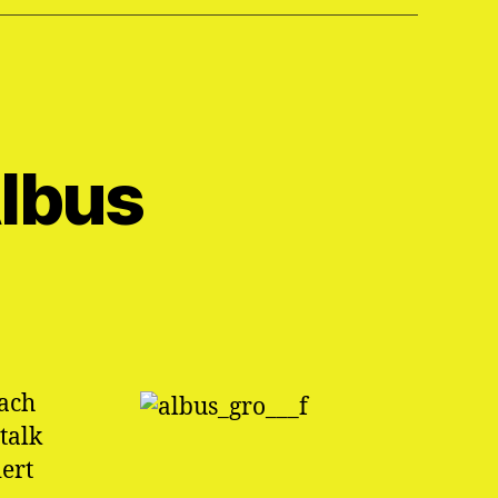
Albus
ach
talk
ert