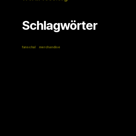
Schlagwörter
fanschal
merchandise