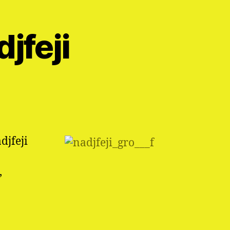
jfeji
djfeji
,