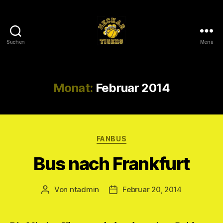
Suchen
Menü
Neckar
Tigers
e.V.
Monat:
Februar 2014
Kategorien
FANBUS
Bus nach Frankfurt
Von
ntadmin
Februar 20, 2014
Beitragsautor
Veröffentlichungsdatum