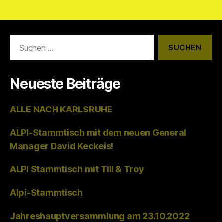
Suchen
nach:
Neueste Beiträge
ALLE NACH KARLSRUHE
ALPI-Stammtisch mit dem neuen General
Manager David Keckeis!
ALPI Stammtisch mit Till & Troy
Alpi-Stammtisch
Jahreshauptversammlung am 23.10.2022