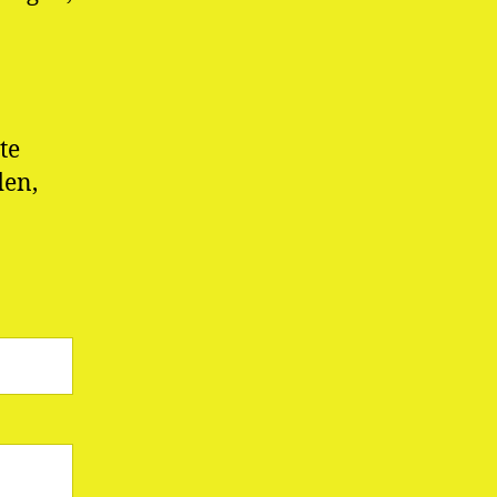
te
den,