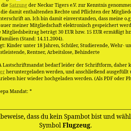
 die
Satzung
der Neckar Tigers e.V. zur Kenntnis genomme
die damit enthaltenden Rechte und Pflichten der Mitglied
terschrift an. Ich bin damit einverstanden, dass meine o.g
Dauer meiner Mitgliedschaft elektronisch gespeichert wer
e Mitgliedsbeitrag beträgt 30 EUR bzw. 15 EUR ermäßigt bz
Familien (Stand: 14.11.2004).
t: Kinder unter 18 Jahren, Schüler, Studierende, Wehr- u
nstleistende, Rentner, Arbeitslose, Behinderte
 Lastschriftmandat bedarf leider der Schriftform, daher 
ier
heruntergeladen werden, und anschließend ausgefüllt
rieben hier wieder hochgeladen werden. (Als PDF oder Ph
Sepa Mandat: *
e beweise, dass du kein Spambot bist und wähl
Symbol
Flugzeug
.