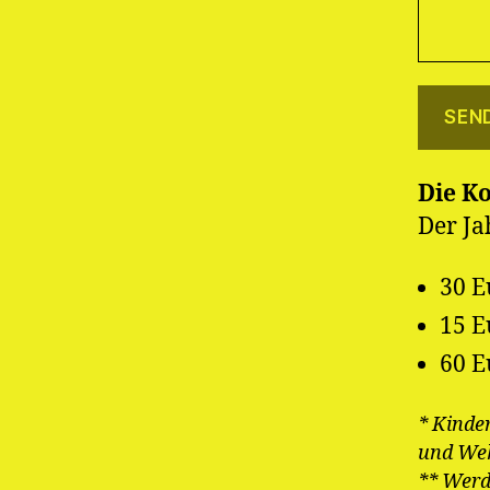
Die K
Der Ja
30 E
15 E
60 E
* Kinder
und Weh
** Werd