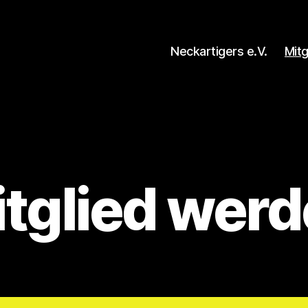
Neckartigers e.V.
Mit
tglied wer