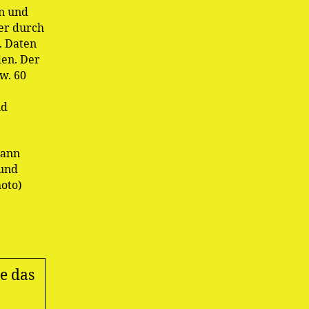
n und
er durch
. Daten
den. Der
w. 60
nd
kann
 und
oto)
e das