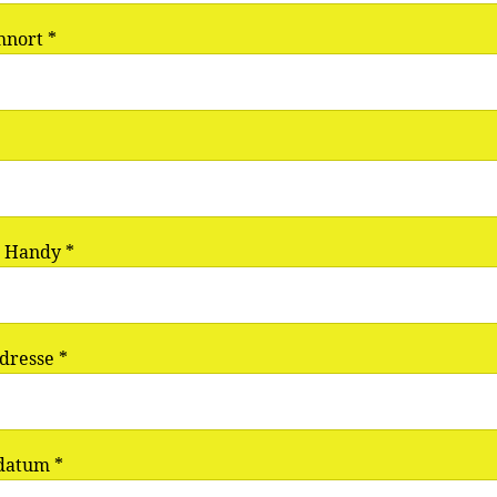
hnort *
/ Handy *
dresse *
datum *