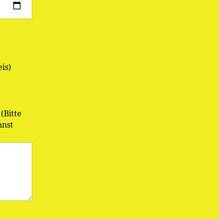
is)
(Bitte
nnst