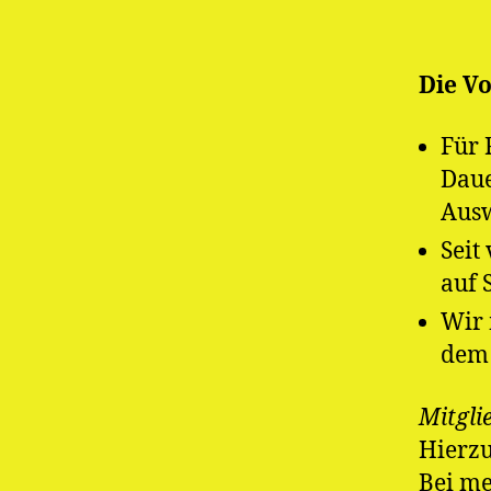
Die Vo
Für 
Daue
Ausw
Seit
auf 
Wir 
dem 
Mitgli
Hierzu
Bei me