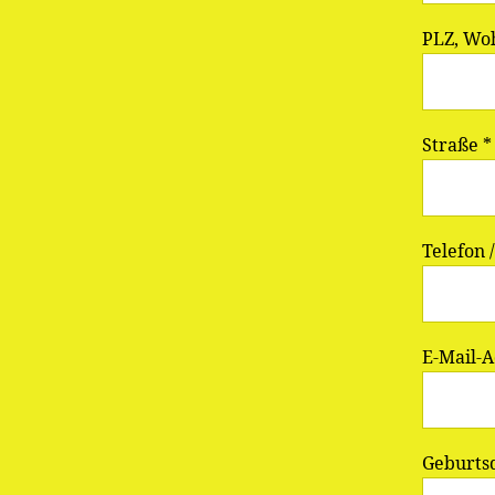
PLZ, Wo
Straße *
Telefon 
E-Mail-A
Geburts