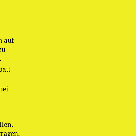
n auf
zu
.
batt
bei
llen.
tragen,