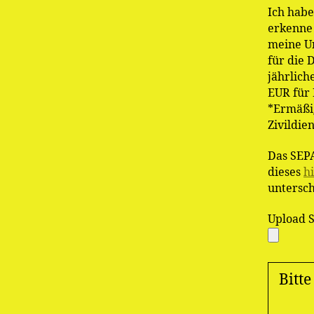
Ich habe
erkenne 
meine Un
für die 
jährlich
EUR für 
*Ermäßig
Zivildie
Das SEPA
dieses
h
untersch
Upload 
Bitt