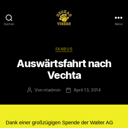
Suchen
Menü
Neckar
Tigers
e.V.
Kategorien
FANBUS
Auswärtsfahrt nach
Vechta
Von
ntadmin
April 13, 2014
Beitragsautor
Veröffentlichungsdatum
Dank einer großzügigen Spende der Walter AG