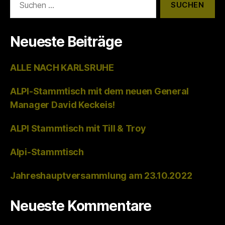
nach:
Neueste Beiträge
ALLE NACH KARLSRUHE
ALPI-Stammtisch mit dem neuen General
Manager David Keckeis!
ALPI Stammtisch mit Till & Troy
Alpi-Stammtisch
Jahreshauptversammlung am 23.10.2022
Neueste Kommentare