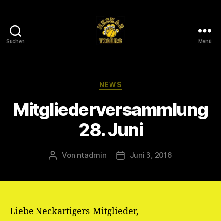
Suchen
Menü
Neckar
Tigers
e.V.
Kategorien
NEWS
Mitgliederversammlung
28. Juni
Von
ntadmin
Juni 6, 2016
Beitragsautor
Veröffentlichungsdatum
Liebe Neckartigers-Mitglieder,