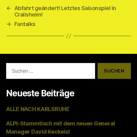
←
Abfahrt geändert! Letztes Saisonspiel in
Crailsheim!
→
Fantalks
Suchen
nach:
Neueste Beiträge
ALLE NACH KARLSRUHE
ALPI-Stammtisch mit dem neuen General
Manager David Keckeis!